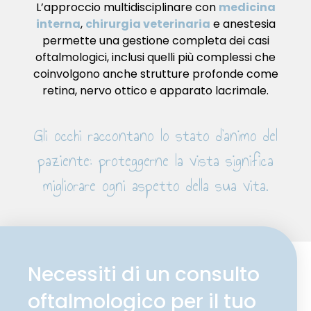
L’approccio multidisciplinare con
medicina
interna
,
chirurgia veterinaria
e anestesia
permette una gestione completa dei casi
oftalmologici, inclusi quelli più complessi che
coinvolgono anche strutture profonde come
retina, nervo ottico e apparato lacrimale.
Gli occhi raccontano lo stato d’animo del
paziente: proteggerne la vista significa
migliorare ogni aspetto della sua vita.
Necessiti di un consulto
oftalmologico per il tuo